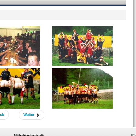
ück
Weiter
Mitgliedschaft
F