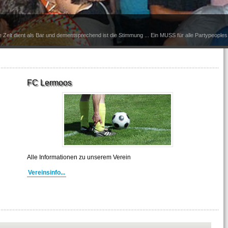
e Zelt dient als Bar und dementsprechend ist die Stimmung ... Ein MUSS für alle Partypeoples 
FC Lermoos
Alle Informationen zu unserem Verein
Vereinsinfo...