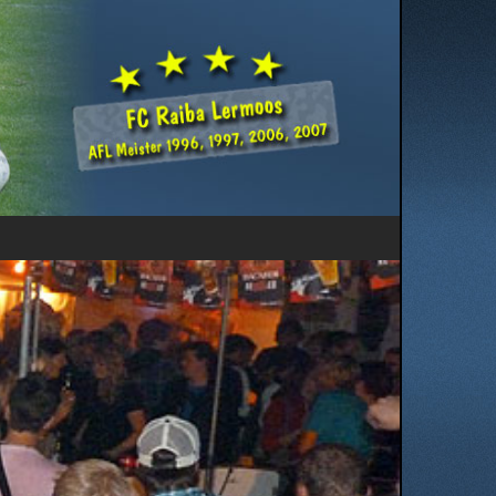
Herzlich Willkommen ...
... auf den Seiten des FC Raiba Lermoos. Wir möchten Euch
auf dieser Homepage einen Überblick über die Aktivitäten
unseres FC Raiba Lermoos geben.
Viel Spaß beim Besuch auf unserer Homepage wünscht
Euch