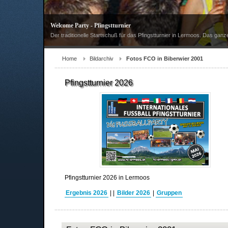
Welcome Party - Pfingstturnier
Der traditionelle Startschuß für das Pfingstturnier in Lermoos. Das ganz
Home
Bildarchiv
Fotos FCO in Biberwier 2001
Pfingstturnier 2026
Pfingstturnier 2026 in Lermoos
Ergebnis 2026
|
|
Bilder 2026
|
Gruppen