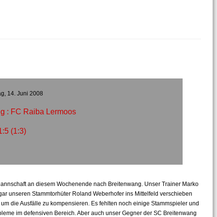
g, 14. Juni 2008
g : FC Raiba Lermoos
1:5 (1:3)
 Mannschaft an diesem Wochenende nach Breitenwang. Unser Trainer Marko
ogar unseren Stammtorhüter Roland Weberhofer ins Mittelfeld verschieben
um die Ausfälle zu kompensieren. Es fehlten noch einige Stammspieler und
obleme im defensiven Bereich. Aber auch unser Gegner der SC Breitenwang