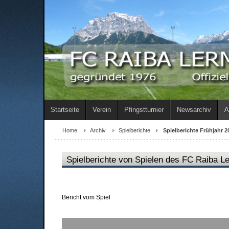
Startseite
Verein
Pfingstturnier
Newsarchiv
A
Home
Archiv
Spielberichte
Spielberichte Frühjahr 2
Spielberichte von Spielen des FC Raiba L
Bericht vom Spiel