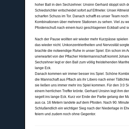
hoher Ball in den Sechzehner. Unsinn Gerhard stoppt sich de
Schiedsrichter entscheidet sofort auf Elfmeter. Unser Altmei
scharfen Schuss im Tor. Danach schafft es unser Team noch 
Kombinationen über mehrere Stationen zu sehen. Viel zu wen
Pfostenschuß nach einem kurz geschlagenen Eckball und so 
Nach der Pause wollten wir wieder mehr Kurzpässe spielen 
das wieder nicht. Unkonzentriertheiten und Nervosität sorgte
brachte die notwendige Ruhe in unser Spiel. Ein schon im A
unerwartet von der Pflacher Hintermannschaft kommt Johann a
Sechzehner legt er den Ball zum völlig freistehenden Manfre
lange Eck.
Danach kommen wir immer besser ins Spiel. Schöne Kombin
die Mannschaft aus Pflach als ihr Libero nach einer Tätlichk
sie ließen uns immer mehr ins Spiel kommen. Für den 3:0 Sie
einem herrlichen Treffer krönte. Gerhard Unsinn legt ihm den
segelt ins lange Eck. Kurz vor Ende der Partie gelang der M
aus ca. 16 Metern landete auf dem Pfosten. Nach 90. Minute
Schlußendlich ein wichtiger Sieg nach der Niederlage in Ehe
feiern und zudem noch ohne Gegentor.