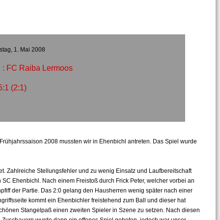
tag, 1. Mai 2008
 : FC Raiba Lermoos
5:1 (2:1)
 Frühjahrssaison 2008 mussten wir in Ehenbichl antreten. Das Spiel wurde
tet. Zahlreiche Stellungsfehler und zu wenig Einsatz und Laufbereitschaft
n SC Ehenbichl. Nach einem Freistoß durch Frick Peter, welcher vorbei an
pfiff der Partie. Das 2:0 gelang den Hausherren wenig später nach einer
griffsseite kommt ein Ehenbichler freistehend zum Ball und dieser hat
schönen Stangelpaß einen zweiten Spieler in Szene zu setzen. Nach diesen