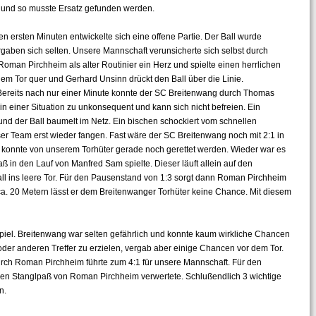
n und so musste Ersatz gefunden werden.
n ersten Minuten entwickelte sich eine offene Partie. Der Ball wurde
gaben sich selten. Unsere Mannschaft verunsicherte sich selbst durch
oman Pirchheim als alter Routinier ein Herz und spielte einen herrlichen
dem Tor quer und Gerhard Unsinn drückt den Ball über die Linie.
 Bereits nach nur einer Minute konnte der SC Breitenwang durch Thomas
in einer Situation zu unkonsequent und kann sich nicht befreien. Ein
nd der Ball baumelt im Netz. Ein bischen schockiert vom schnellen
er Team erst wieder fangen. Fast wäre der SC Breitenwang noch mit 2:1 in
 konnte von unserem Torhüter gerade noch gerettet werden. Wieder war es
 in den Lauf von Manfred Sam spielte. Dieser läuft allein auf den
all ins leere Tor. Für den Pausenstand von 1:3 sorgt dann Roman Pirchheim
 ca. 20 Metern lässt er dem Breitenwanger Torhüter keine Chance. Mit diesem
iel. Breitenwang war selten gefährlich und konnte kaum wirkliche Chancen
der anderen Treffer zu erzielen, vergab aber einige Chancen vor dem Tor.
durch Roman Pirchheim führte zum 4:1 für unsere Mannschaft. Für den
nen Stanglpaß von Roman Pirchheim verwertete. Schlußendlich 3 wichtige
n.