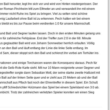
n Ball herunter, legt ihn sich vor und wird von Hinten niedergerissen. Der
ster Roman Pirchheim tritt zum Elfmeter an und verwandelt ihn mit einem
immer nicht Ruhe ins Spiel zu bringen. Viel zu selten sind schöne
ig Laufarbeit ohne Ball ist zu erkennen. Pech hatten wir bei einem
bleibt es bis zur Pause beim verdienten 1:0 für unsere Mannschaft.
und Ball und Gegner laufen lassen. Doch in den ersten Minuten gelang uns
n für zahlreiche Fehlpässe. Erst der Treffer zum 2:0 in der 68. Minute
us geglaubter Ball wird von Johann Sonnweber herrlich erlaufen. Völlig
n den Ball und läuft entlang der Linie die linke Seite entlang. Im
d Sam, dieser stoppt sich den Ball und schlenzt ihn vorbei am Torhüter ins
ationen und einige Torchancen waren die Konsequenz daraus. Pech für
eit die Gelb-Rote Karte sieht. Mit nur 10 Mann resignierte unser Gegner und
gestreffer sorgte dann Sebastian Mott, der seine starke zweite Halbzeit mit
 Ball auf der linken Seite quer und er zieht aus 25 Metern ab und der Ball
annschaft aus Pflach fast noch der Ehrentreffer in diesem Spiel. Ein Schuß
n pfiff Schiedsrichter Holzmann das Spiel bei einem Spielstand von 3:0 ab.
nbichl. Trotz der zahlreichen verletzten Spieler konnten wir einen Sieg