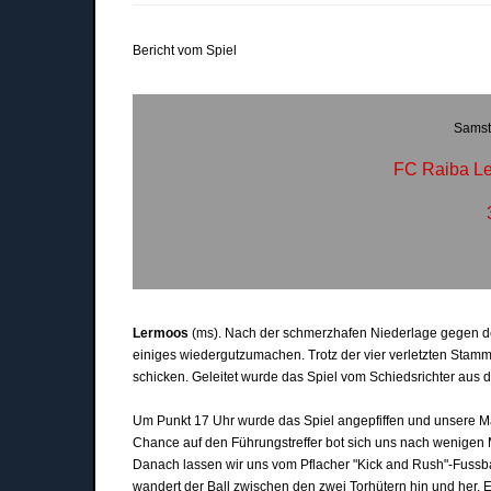
Bericht vom Spiel
Samst
FC Raiba Le
Lermoos
(ms). Nach der schmerzhafen Niederlage gegen de
einiges wiedergutzumachen. Trotz der vier verletzten Stamms
schicken. Geleitet wurde das Spiel vom Schiedsrichter aus
Um Punkt 17 Uhr wurde das Spiel angepfiffen und unsere Ma
Chance auf den Führungstreffer bot sich uns nach wenigen M
Danach lassen wir uns vom Pflacher "Kick and Rush"-Fussbal
wandert der Ball zwischen den zwei Torhütern hin und her. Er