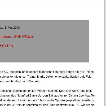
ag, 3. Mai 2008
rmoos : SBF Pflach
3:0 (1:0)
n SC Ehenbichl hatte unsere Mannschaft im Spiel gegen die SBF Pflach
pieler konnte unser Trainer Marko Jelken eine starke Startelf aufs Feld
 dem Lechtal Holzmann Manfred.
nnschaft ging in den ersten Minuten hochmotiviert ans Werk. Eine erste
inuten, doch Manfred Sam setzt den Ball aus kurzer Distanz über das Tor.
l anstecken. Es wird nur noch hoch in die Spitzen gespielt und meistens
st in der 30. Minute schafften wir den Führungstreffer zum 1:0. Wieder ein