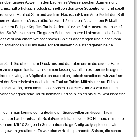
ass über unsere Abwehr in den Lauf eines Weissenbacher Stürmers und
nnschaft erholt sich jedoch schnell von den zwei Gegentreffern und spielt
ntreffer von Manfred Sam und auch im Nachschuß kann Arno Pechtl den Ball
nnen wir dann den Anschlußtreffer zum 1:2 erzielen. Nach einem Eckball
ken den Ball per Kopf ins Tor befördern. Kurz schöpfte unsere Mannschaft
 den SV Weissenbach. Ein grober Schnitzer unsere Hintermannschaft öffnet
ass wird von einem Weissenbacher Spieler abgefangen und dieser kann
und schiebt den Ball ins leere Tor. Mit diesem Spielstand gehen beide
Start. Sie übten mehr Druck aus und drängten uns in die eigene Hälfte.
r zu wenigen Torchancen kommen lassen, schafften es aber nicht eigene
konnten wir gute Möglichkeiten erarbeiten, jedoch scheiterten wir zuoft am
ed der Schiedsrichter nach einem Foul an Tobias Mitterbauer auf Elfmeter.
im souverän, doch mehr als der Anschlusstreffer zum 2:3 war dann nicht
h vor das gegnerische Tor zu kommen und so blieb es bis zum Schlusspfiff bei
n, denn man konnte den unbedingten Siegeswillen an diesem Tag in
 an der Laufbereitschaft. Schlußendlich hat uns der SC Ehenbichl mit einer
önnen. Mit 10 Siegen in Serie haben sie großartig aufgespielt und wir
elgewinn gratulieren. Es war eine wirklich spannende Saison, die schon