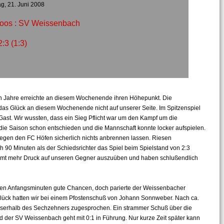
g, 21. Juni 2008
oos : SV Weissenbach
2:3 (1:3)
en Jahre erreichte an diesem Wochenende ihren Höhepunkt. Die
r das Glück an diesem Wochenende nicht auf unserer Seite. Im Spitzenspiel
ast. Wir wussten, dass ein Sieg Pflicht war um den Kampf um die
 die Saison schon entschieden und die Mannschaft konnte locker aufspielen.
egen den FC Höfen sicherlich nichts anbrennen lassen. Riesen
 90 Minuten als der Schiedsrichter das Spiel beim Spielstand von 2:3
äumt mehr Druck auf unseren Gegner auszuüben und haben schlußendlich
 den Anfangsminuten gute Chancen, doch parierte der Weissenbacher
 Glück hatten wir bei einem Pfostenschuß von Johann Sonnweber. Nach ca.
serhalb des Sechzehners zugesprochen. Ein strammer Schuß über die
 der SV Weissenbach geht mit 0:1 in Führung. Nur kurze Zeit später kann