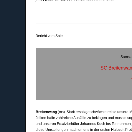
jetzt Freude auf die AFL Saison 2008/2009 macht ...
Bericht vom Spiel
Samsta
SC Breitenwan
Breitenwang
(ms). Stark ersatzgeschwächte reiste unsere
Jelken hatte zahlreiche Ausfälle zu beklagen und musste s
und unseren Ersatztorhüter Johannes Koch ins Tor nehmen, 
diese Umstellungen machten uns in der ersten Halbzeit Pr