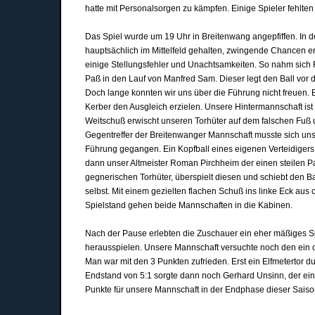
hatte mit Personalsorgen zu kämpfen. Einige Spieler fehlte
Das Spiel wurde um 19 Uhr in Breitenwang angepfiffen. In de
hauptsächlich im Mittelfeld gehalten, zwingende Chancen er
einige Stellungsfehler und Unachtsamkeiten. So nahm sich R
Paß in den Lauf von Manfred Sam. Dieser legt den Ball vor 
Doch lange konnten wir uns über die Führung nicht freuen.
Kerber den Ausgleich erzielen. Unsere Hintermannschaft ist 
Weitschuß erwischt unseren Torhüter auf dem falschen Fuß u
Gegentreffer der Breitenwanger Mannschaft musste sich uns
Führung gegangen. Ein Kopfball eines eigenen Verteidigers
dann unser Altmeister Roman Pirchheim der einen steilen Paß
gegnerischen Torhüter, überspielt diesen und schiebt den B
selbst. Mit einem gezielten flachen Schuß ins linke Eck aus
Spielstand gehen beide Mannschaften in die Kabinen.
Nach der Pause erlebten die Zuschauer ein eher mäßiges Sp
herausspielen. Unsere Mannschaft versuchte noch den ein o
Man war mit den 3 Punkten zufrieden. Erst ein Elfmetertor 
Endstand von 5:1 sorgte dann noch Gerhard Unsinn, der ei
Punkte für unsere Mannschaft in der Endphase dieser Saiso