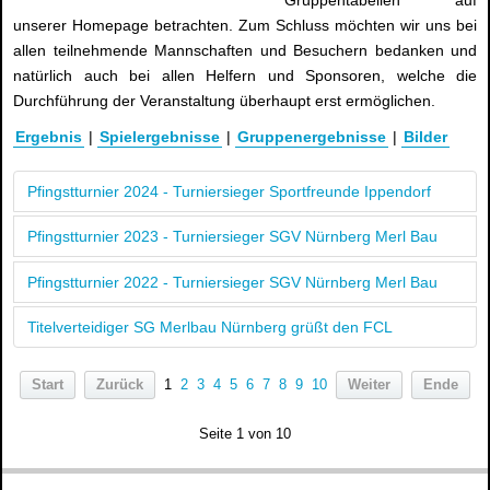
Gruppentabellen auf
unserer Homepage betrachten. Zum Schluss möchten wir uns bei
allen teilnehmende Mannschaften und Besuchern bedanken und
natürlich auch bei allen Helfern und Sponsoren, welche die
Durchführung der Veranstaltung überhaupt erst ermöglichen.
Ergebnis
|
Spielergebnisse
|
Gruppenergebnisse
|
Bilder
Pfingstturnier 2024 - Turniersieger Sportfreunde Ippendorf
Pfingstturnier 2023 - Turniersieger SGV Nürnberg Merl Bau
Pfingstturnier 2022 - Turniersieger SGV Nürnberg Merl Bau
Titelverteidiger SG Merlbau Nürnberg grüßt den FCL
Start
Zurück
1
2
3
4
5
6
7
8
9
10
Weiter
Ende
Seite 1 von 10