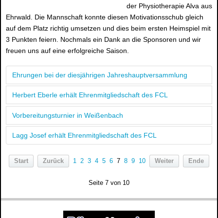
der Physiotherapie Alva aus
Ehrwald. Die Mannschaft konnte diesen Motivationsschub gleich
auf dem Platz richtig umsetzen und dies beim ersten Heimspiel mit
3 Punkten feiern. Nochmals ein Dank an die Sponsoren und wir
freuen uns auf eine erfolgreiche Saison.
Ehrungen bei der diesjährigen Jahreshauptversammlung
Herbert Eberle erhält Ehrenmitgliedschaft des FCL
Vorbereitungsturnier in Weißenbach
Lagg Josef erhält Ehrenmitgliedschaft des FCL
Start
Zurück
1
2
3
4
5
6
7
8
9
10
Weiter
Ende
Seite 7 von 10